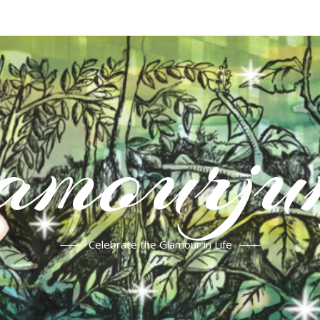
mourju
Celebrate the Glamour in Life