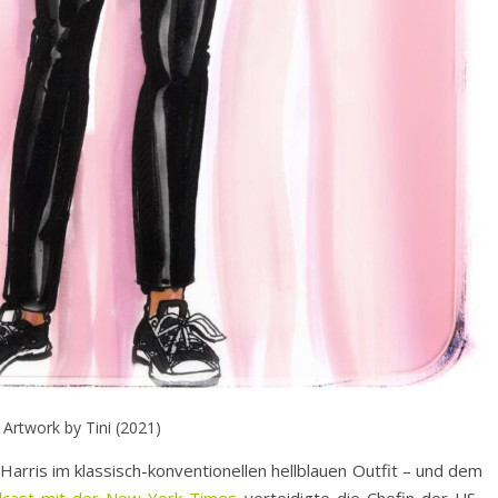
Artwork by Tini (2021)
arris im klassisch-konventionellen hellblauen Outfit – und dem
cast mit der New York Times
verteidigte die Chefin der US-