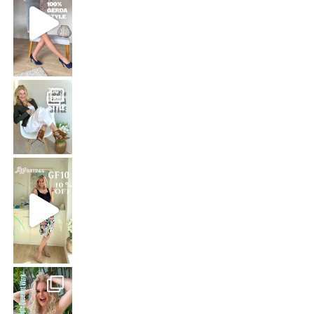
That means: timeless white,
Stepping out in the stunning SHAKIRA Dress from
Jungle Queen at work
Just dropping by with a