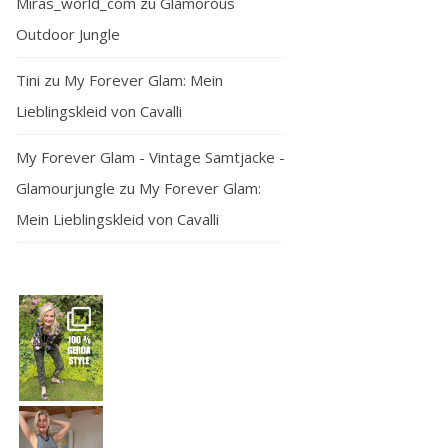
Miras_world_com
zu
Glamorous
Outdoor Jungle
Tini
zu
My Forever Glam: Mein
Lieblingskleid von Cavalli
My Forever Glam - Vintage Samtjacke -
Glamourjungle
zu
My Forever Glam:
Mein Lieblingskleid von Cavalli
— and honest