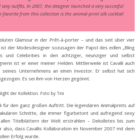
d sexy outfits. In 2007, the designer launched a very succesful
-favorite from this collection is the animal-print silk cocktail
oluten Glamour in der Prêt-à-porter – und das seit über vier
ist der Modesdesigner sozusagen der Papst des edlen „Bling
s und Celebrities in den achtziger, neunziger und selbst
nerin ist er einer meiner Helden. Mittlerweile ist Cavalli auch
 seines Unternehmens an einen Investor. Er selbst hat sich
kgezogen. Es sei ihm von Herzen gegönnt.
ight der Kollektion. Foto by Tini
 für den ganz großen Auftritt. Die legendären Animalprints auf
akulären Schnitte, die immer figurbetont und aufregend sexy
 allen Titelblättern der Welt erstrahlen – Dekolletes bis zum
r also, dass Cavallis Kollaboration im November 2007 mit dem
len Erfolg wurde.