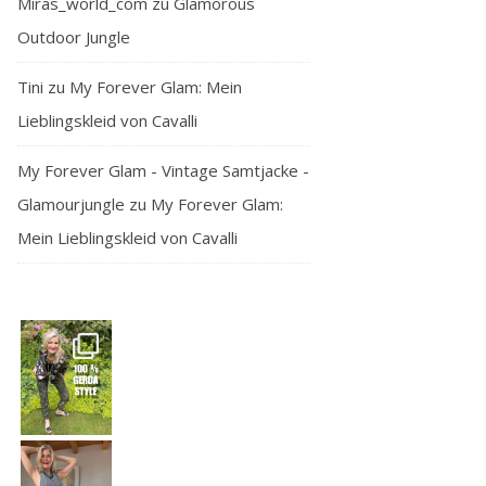
Miras_world_com
zu
Glamorous
Outdoor Jungle
Tini
zu
My Forever Glam: Mein
Lieblingskleid von Cavalli
My Forever Glam - Vintage Samtjacke -
Glamourjungle
zu
My Forever Glam:
Mein Lieblingskleid von Cavalli
— and honest