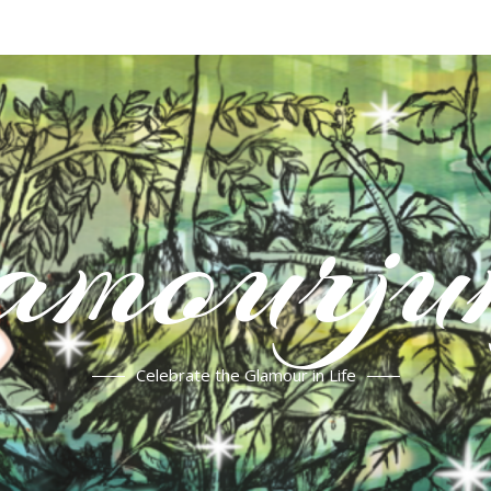
mourju
Celebrate the Glamour in Life