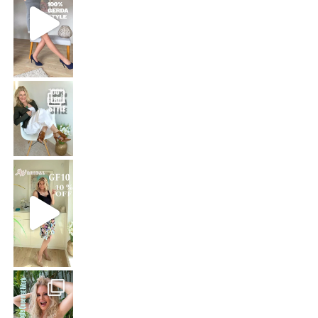
That means: timeless white,
Stepping out in the stunning SHAKIRA Dress from
Jungle Queen at work
Just dropping by with a