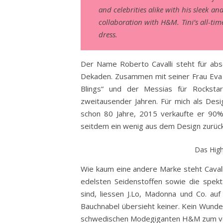
and celebrities alike with his sleek an
collaboration with H&M. Tini’s all-time
dress.
Der Name Roberto Cavalli steht für abs
Dekaden. Zusammen mit seiner Frau Eva 
Blings“ und der Messias für Rockstar
zweitausender Jahren. Für mich als Desig
schon 80 Jahre, 2015 verkaufte er 90%
seitdem ein wenig aus dem Design zurüc
Das Highl
Wie kaum eine andere Marke steht Cavalli
edelsten Seidenstoffen sowie die spekt
sind, liessen J.Lo, Madonna und Co. auf
Bauchnabel übersieht keiner. Kein Wunde
schwedischen Modegiganten H&M zum vol