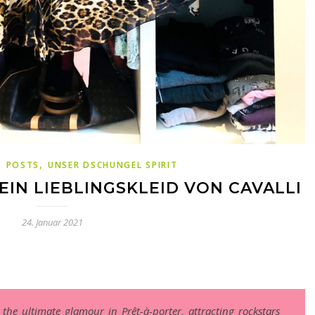
,
,
POSTS
UNSER DSCHUNGEL SPIRIT
EIN LIEBLINGSKLEID VON CAVALLI
24. Januar 2021
the ultimate glamour in Prêt-à-porter, attracting rockstars